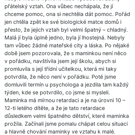
přátelský vztah. Ona vůbec nechápala, že jí
chceme pomoc, ona si nechtěla dát pomoc. Pořád
jen chtěla zpět ke své biologické matce domů i
přesto, že jejich vztah byl velmi špatný – chladný.
Malá jí byla úplně jedno, byla jí lhostejná. Nebyly
tam vůbec žádné mateřské city a láska. Po nějaké
době jsem pozorovala, že s maminkou není něco
v pořádku, navštívila jsem její školu, abych si
promluvila s její třídní učitelkou, která mi taky
potvrdila, že něco není v pořádku. Poté jsme
domluvili termín u psychologa a jezdila tam každý
týden, kde se potvrdilo, co jsme si mysleli.
Maminka má mírnou retardaci a je na úrovni 10 –
12-ti letého dítěte, a že je tato retardace
důsledkem velmi špatného dětství, které maminka
prožila. Začínali jsme pomalu chápat celou situaci
a hlavně chování maminky ve vztahu k malé.