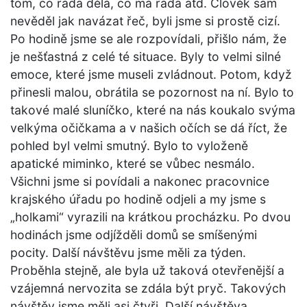
tom, co ráda dělá, co má ráda atd. Člověk sám
nevěděl jak navázat řeč, byli jsme si prostě cizí.
Po hodině jsme se ale rozpovídali, přišlo nám, že
je nešťastná z celé té situace. Byly to velmi silné
emoce, které jsme museli zvládnout. Potom, když
přinesli malou, obrátila se pozornost na ní. Bylo to
takové malé sluníčko, které na nás koukalo svýma
velkýma očičkama a v našich očích se dá říct, že
pohled byl velmi smutný. Bylo to vyloženě
apatické miminko, které se vůbec nesmálo.
Všichni jsme si povídali a nakonec pracovnice
krajského úřadu po hodině odjeli a my jsme s
„holkami“ vyrazili na krátkou procházku. Po dvou
hodinách jsme odjížděli domů se smíšenými
pocity. Další návštěvu jsme měli za týden.
Proběhla stejně, ale byla už taková otevřenější a
vzájemná nervozita se zdála být pryč. Takových
návštěv jsme měli asi čtyři. Další návštěva