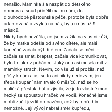
nenašlo. Maminka šla nazpět do dětského
domova a soud přidělil malou nám, do
dlouhodobé pěstounské péče, protože byla dobře
adaptovaná a zvyklá na nás, byla u nás už 9
měsíců.
Nikdy bych nevěřila, co jsem zažila na vlastní kůži,
že by matka odešla od svého dítěte, ale malá
konečně začala být dítětem. Začala se měnit –
začala se smát, breptat, začala více komunikovat,
bylo to jako v pohádce. Jaký ona asi musela mít z
maminky strach. Nevím, co vše už si prožila, než
přišly k nám a asi se to ani nikdy nedozvím, jen
třeba koupání nám trvalo 6 měsíců, než se ho
maličká přestala bát a zjistila, že je to vlastně moc
hezký se spoustou hraček ve vodě. Konečně jsme
mohli začít jezdit do bazénu, což bylo předtím
nemožné. Její vývoj nabral směr kupředu,