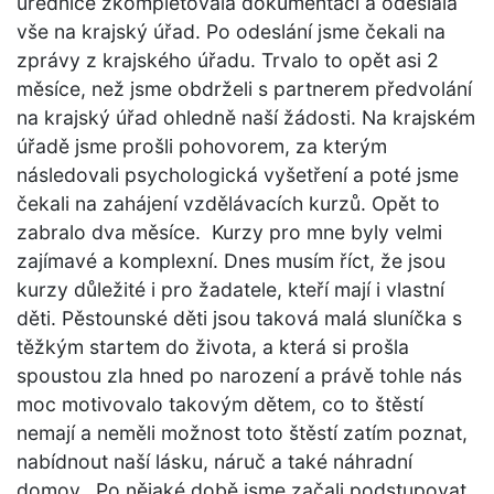
úřednice zkompletovala dokumentaci a odeslala
vše na krajský úřad. Po odeslání jsme čekali na
zprávy z krajského úřadu. Trvalo to opět asi 2
měsíce, než jsme obdrželi s partnerem předvolání
na krajský úřad ohledně naší žádosti. Na krajském
úřadě jsme prošli pohovorem, za kterým
následovali psychologická vyšetření a poté jsme
čekali na zahájení vzdělávacích kurzů. Opět to
zabralo dva měsíce. Kurzy pro mne byly velmi
zajímavé a komplexní. Dnes musím říct, že jsou
kurzy důležité i pro žadatele, kteří mají i vlastní
děti. Pěstounské děti jsou taková malá sluníčka s
těžkým startem do života, a která si prošla
spoustou zla hned po narození a právě tohle nás
moc motivovalo takovým dětem, co to štěstí
nemají a neměli možnost toto štěstí zatím poznat,
nabídnout naší lásku, náruč a také náhradní
domov. Po nějaké době jsme začali podstupovat