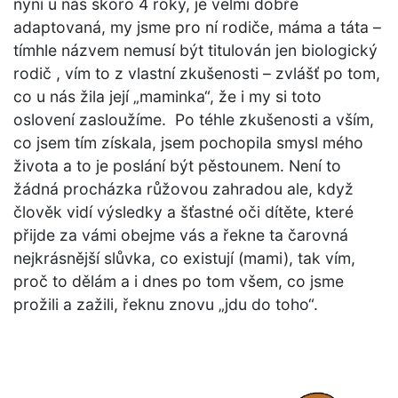
nyní u nás skoro 4 roky, je velmi dobře
adaptovaná, my jsme pro ní rodiče, máma a táta –
tímhle názvem nemusí být titulován jen biologický
rodič , vím to z vlastní zkušenosti – zvlášť po tom,
co u nás žila její „maminka“, že i my si toto
oslovení zasloužíme. Po téhle zkušenosti a vším,
co jsem tím získala, jsem pochopila smysl mého
života a to je poslání být pěstounem. Není to
žádná procházka růžovou zahradou ale, když
člověk vidí výsledky a šťastné oči dítěte, které
přijde za vámi obejme vás a řekne ta čarovná
nejkrásnější slůvka, co existují (mami), tak vím,
proč to dělám a i dnes po tom všem, co jsme
prožili a zažili, řeknu znovu „jdu do toho“.