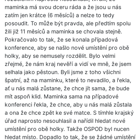
maminka má svou dceru ráda a že jsou u nás
zatím jen krátce (6 měsíců) a nelze to tedy
posoudit. To může být pravda, ale předtím spolu
žili již 11 měsíců a maminka se chovala stejně.
Pokračovalo to tak, že se konala případová
konference, aby se našlo nové umístění pro obě
holky, aby se nemusely rozdělit. Bylo velmi
zřejmé, že nám kraj nevěří a vidí ve mně, že jsem
selhala jako pěstoun. Byli jsme z toho všichni
špatní, až na maminku, které to nevadilo, a řekla,
ať u nás malá zůstane, že chce jít sama, že bude
mít aspoň klid. Maminka sama na případové
konferenci řekla, že chce, aby u nás malá zůstala
a ona že chce zpět ke své matce. S tímhle krajský
úřad naprosto nesouhlasil a nařídil hledat nové
umístění pro obě holky. Takže OSPOD byl nucen
hledat místo. Dopadlo to tak, že se žádné umístění