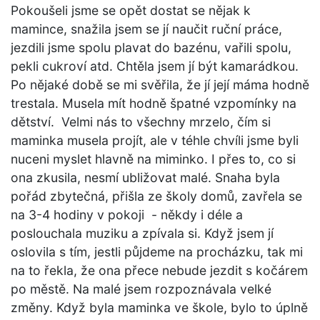
Pokoušeli jsme se opět dostat se nějak k
mamince, snažila jsem se jí naučit ruční práce,
jezdili jsme spolu plavat do bazénu, vařili spolu,
pekli cukroví atd. Chtěla jsem jí být kamarádkou.
Po nějaké době se mi svěřila, že jí její máma hodně
trestala. Musela mít hodně špatné vzpomínky na
dětství. Velmi nás to všechny mrzelo, čím si
maminka musela projít, ale v téhle chvíli jsme byli
nuceni myslet hlavně na miminko. I přes to, co si
ona zkusila, nesmí ubližovat malé. Snaha byla
pořád zbytečná, přišla ze školy domů, zavřela se
na 3-4 hodiny v pokoji - někdy i déle a
poslouchala muziku a zpívala si. Když jsem jí
oslovila s tím, jestli půjdeme na procházku, tak mi
na to řekla, že ona přece nebude jezdit s kočárem
po městě. Na malé jsem rozpoznávala velké
změny. Když byla maminka ve škole, bylo to úplně