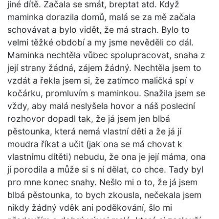
jiné dítě. Začala se smát, breptat atd. Když
maminka dorazila domů, malá se za mě začala
schovávat a bylo vidět, že má strach. Bylo to
velmi těžké období a my jsme nevěděli co dál.
Maminka nechtěla vůbec spolupracovat, snaha z
její strany žádná, zájem žádný. Nechtěla jsem to
vzdát a řekla jsem si, že zatímco maličká spí v
kočárku, promluvím s maminkou. Snažila jsem se
vždy, aby malá neslyšela hovor a náš poslední
rozhovor dopadl tak, že já jsem jen blbá
pěstounka, která nemá vlastní děti a že já jí
moudra říkat a učit (jak ona se má chovat k
vlastnímu dítěti) nebudu, že ona je její máma, ona
jí porodila a může si s ní dělat, co chce. Tady byl
pro mne konec snahy. Nešlo mi o to, že já jsem
blbá pěstounka, to bych zkousla, nečekala jsem
nikdy žádný vděk ani poděkování, šlo mi