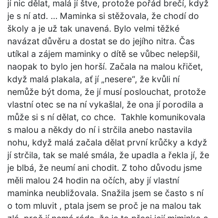
jí nic dělat, malá jí štve, protože pořád brečí, když
je s ní atd. … Maminka si stěžovala, že chodí do
školy a je už tak unavená. Bylo velmi těžké
navázat důvěru a dostat se do jejího nitra. Čas
utíkal a zájem maminky o dítě se vůbec nelepšil,
naopak to bylo jen horší. Začala na malou křičet,
když malá plakala, ať jí „nesere“, že kvůli ní
nemůže být doma, že jí musí poslouchat, protože
vlastní otec se na ní vykašlal, že ona jí porodila a
může si s ní dělat, co chce. Takhle komunikovala
s malou a někdy do ní i strčila anebo nastavila
nohu, když malá začala dělat první krůčky a když
jí strčila, tak se malé smála, že upadla a řekla jí, že
je blbá, že neumí ani chodit. Z toho důvodu jsme
měli malou 24 hodin na očích, aby jí vlastní
maminka neubližovala. Snažila jsem se často s ní
o tom mluvit , ptala jsem se proč je na malou tak