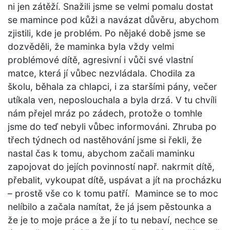
ni jen zátěží. Snažili jsme se velmi pomalu dostat
se mamince pod kůži a navázat důvěru, abychom
zjistili, kde je problém. Po nějaké době jsme se
dozvěděli, že maminka byla vždy velmi
problémové dítě, agresivní i vůči své vlastní
matce, která jí vůbec nezvládala. Chodila za
školu, běhala za chlapci, i za staršími pány, večer
utíkala ven, neposlouchala a byla drzá. V tu chvíli
nám přejel mráz po zádech, protože o tomhle
jsme do teď nebyli vůbec informováni. Zhruba po
třech týdnech od nastěhování jsme si řekli, že
nastal čas k tomu, abychom začali maminku
zapojovat do jejích povinností např. nakrmit dítě,
přebalit, vykoupat dítě, uspávat a jít na procházku
– prostě vše co k tomu patří. Mamince se to moc
nelíbilo a začala namítat, že já jsem pěstounka a
že je to moje práce a že jí to tu nebaví, nechce se