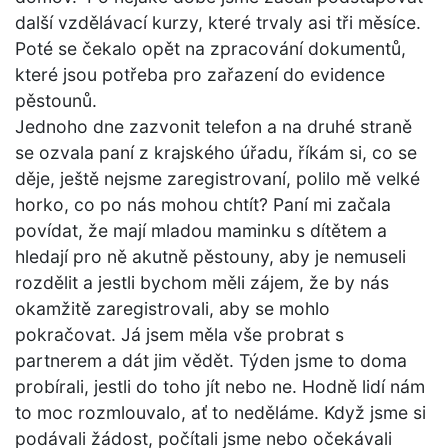
další vzdělávací kurzy, které trvaly asi tři měsíce.
Poté se čekalo opět na zpracování dokumentů,
které jsou potřeba pro zařazení do evidence
pěstounů.
Jednoho dne zazvonit telefon a na druhé straně
se ozvala paní z krajského úřadu, říkám si, co se
děje, ještě nejsme zaregistrovaní, polilo mě velké
horko, co po nás mohou chtít? Paní mi začala
povídat, že mají mladou maminku s dítětem a
hledají pro ně akutně pěstouny, aby je nemuseli
rozdělit a jestli bychom měli zájem, že by nás
okamžitě zaregistrovali, aby se mohlo
pokračovat. Já jsem měla vše probrat s
partnerem a dát jim vědět. Týden jsme to doma
probírali, jestli do toho jít nebo ne. Hodně lidí nám
to moc rozmlouvalo, ať to neděláme. Když jsme si
podávali žádost, počítali jsme nebo očekávali