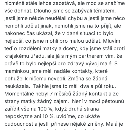
nicméně stále lehce zaostává, ale moc se snažíme
vše dohnat. Dlouho jsme se zabývali tématem,
jestli jsme někde neudělali chybu a jestli jsme něco
nemohli udělat jinak, nemohli jsme na to přijít, ale
nakonec čas ukázal, že v dané situaci to bylo
nejlepší, co jsme mohli pro malou udělat. Mluvím
teď o rozdělení matky a dcery, kdy jsme stáli proti
krajskému úřadu, ale já s mým partnerem vím, že
právě to bylo nejlepší pro zdravý vývoj malé. S
maminkou jsme měli nadále kontakty, které
bohužel k ničemu nevedli. Změna se žádná
neukázala. Takhle jsme to měli dva a půl roku.
Momentálně nebyl 7 měsíců žádný kontakt a ze
strany matky žádný zájem. Není v moci pěstounů
zařídit vše na 100 %, když druhá strana
neposkytne ani 10 %, uvidíme, co ukáže
budoucnost a jestli přinese nějaké změny. Malá je