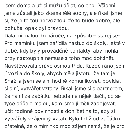
jsem doma a už si můžu dělat, co chci. Všichni
jsme zůstali jako zkamenělé sochy, ale říkali jsme
si, že je to tou nervozitou, že to bude dobré, ale
bohužel opak byl pravdou.
Dala mi malou do náruče, na způsob – starej se- .
Pro maminku jsem zařídila nástup do školy, ještě v
době, kdy byly prováděné kontakty, aby mohla
brzy nastoupit a nemusela toho moc dohánět.
Navštěvovala právě osmou třídu. Každé ráno jsem
jí vozila do školy, abych měla jistotu, že tam je.
Snažila jsem se s ní hodně komunikovat, povídat
si s ní, vytvářet vztahy. Říkali jsme si s partnerem,
že na ní ze začátku nebudeme nějak tlačit, co se
týče péče o malou, kam jsme jí měli zapojovat,
učit rodinné povinnosti a dohlížet na to, aby si
vytvářely vzájemný vztah. Bylo totiž od začátku
zřetelné, že o miminko moc zájem nemá, že je pro