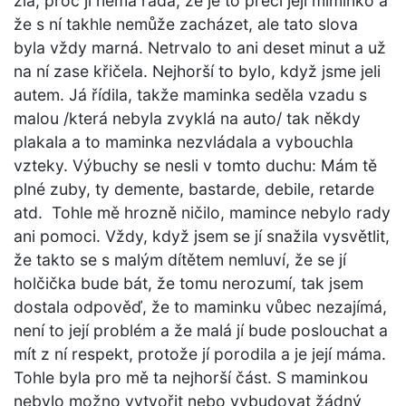
zlá, proč jí nemá ráda, že je to přeci její miminko a
že s ní takhle nemůže zacházet, ale tato slova
byla vždy marná. Netrvalo to ani deset minut a už
na ní zase křičela. Nejhorší to bylo, když jsme jeli
autem. Já řídila, takže maminka seděla vzadu s
malou /která nebyla zvyklá na auto/ tak někdy
plakala a to maminka nezvládala a vybouchla
vzteky. Výbuchy se nesli v tomto duchu: Mám tě
plné zuby, ty demente, bastarde, debile, retarde
atd. Tohle mě hrozně ničilo, mamince nebylo rady
ani pomoci. Vždy, když jsem se jí snažila vysvětlit,
že takto se s malým dítětem nemluví, že se jí
holčička bude bát, že tomu nerozumí, tak jsem
dostala odpověď, že to maminku vůbec nezajímá,
není to její problém a že malá jí bude poslouchat a
mít z ní respekt, protože jí porodila a je její máma.
Tohle byla pro mě ta nejhorší část. S maminkou
nebylo možno vytvořit nebo vybudovat žádný