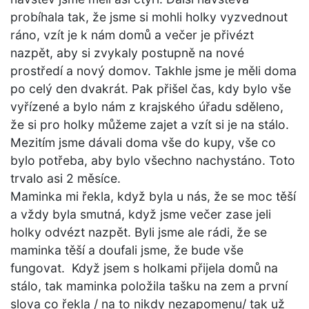
probíhala tak, že jsme si mohli holky vyzvednout
ráno, vzít je k nám domů a večer je přivézt
nazpět, aby si zvykaly postupně na nové
prostředí a nový domov. Takhle jsme je měli doma
po celý den dvakrát. Pak přišel čas, kdy bylo vše
vyřízené a bylo nám z krajského úřadu sděleno,
že si pro holky můžeme zajet a vzít si je na stálo.
Mezitím jsme dávali doma vše do kupy, vše co
bylo potřeba, aby bylo všechno nachystáno. Toto
trvalo asi 2 měsíce.
Maminka mi řekla, když byla u nás, že se moc těší
a vždy byla smutná, když jsme večer zase jeli
holky odvézt nazpět. Byli jsme ale rádi, že se
maminka těší a doufali jsme, že bude vše
fungovat. Když jsem s holkami přijela domů na
stálo, tak maminka položila tašku na zem a první
slova co řekla / na to nikdy nezapomenu/ tak už