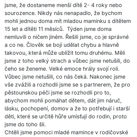
jsme, že dostaneme menší dítě 2- 4 roky nebo
sourozence. Nikdy nás nenapadlo, že bychom
mohli jednou doma mít mladou maminku s dítětem
15 let a dítěti 11 měsíců. Týden jsme doma
nemluvili o ničem jiném. Řešili jsme, co je správné
a co ne. Člověk se bojí udělat chybu a hlavně
takovou, která může ublížit tomu druhému. Měli
jsme z toho velký strach a vůbec jsme netušili, do
čeho se ženeme. Velké emoce hrály svojí roli.
Vůbec jsme netušili, co nás čeká. Nakonec jsme
vše zvážili a rozhodli jsme se s partnerem, že pro
pěstounskou péči jsme se rozhodli pro to,
abychom mohli pomáhat dětem, dát jim náruč,
lásku, pochopení, domov a že to potřebují i starší
děti, které se určitě hůře umísťují do rodin, proto
jsme do toho šli.
Chtěli jsme pomoci mladé mamince v rodičovské