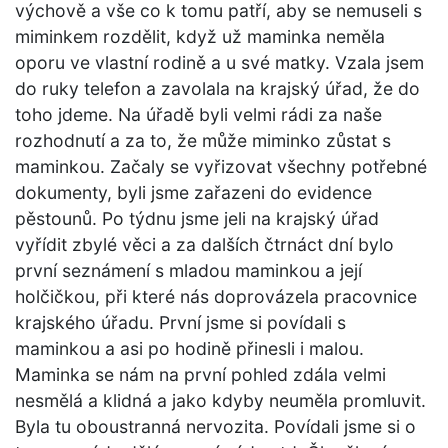
výchově a vše co k tomu patří, aby se nemuseli s
miminkem rozdělit, když už maminka neměla
oporu ve vlastní rodině a u své matky. Vzala jsem
do ruky telefon a zavolala na krajský úřad, že do
toho jdeme. Na úřadě byli velmi rádi za naše
rozhodnutí a za to, že může miminko zůstat s
maminkou. Začaly se vyřizovat všechny potřebné
dokumenty, byli jsme zařazeni do evidence
pěstounů. Po týdnu jsme jeli na krajský úřad
vyřídit zbylé věci a za dalších čtrnáct dní bylo
první seznámení s mladou maminkou a její
holčičkou, při které nás doprovázela pracovnice
krajského úřadu. První jsme si povídali s
maminkou a asi po hodině přinesli i malou.
Maminka se nám na první pohled zdála velmi
nesmělá a klidná a jako kdyby neuměla promluvit.
Byla tu oboustranná nervozita. Povídali jsme si o