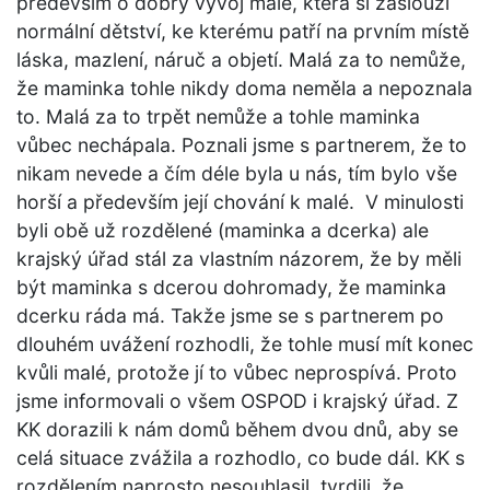
především o dobrý vývoj malé, která si zaslouží
normální dětství, ke kterému patří na prvním místě
láska, mazlení, náruč a objetí. Malá za to nemůže,
že maminka tohle nikdy doma neměla a nepoznala
to. Malá za to trpět nemůže a tohle maminka
vůbec nechápala. Poznali jsme s partnerem, že to
nikam nevede a čím déle byla u nás, tím bylo vše
horší a především její chování k malé. V minulosti
byli obě už rozdělené (maminka a dcerka) ale
krajský úřad stál za vlastním názorem, že by měli
být maminka s dcerou dohromady, že maminka
dcerku ráda má. Takže jsme se s partnerem po
dlouhém uvážení rozhodli, že tohle musí mít konec
kvůli malé, protože jí to vůbec neprospívá. Proto
jsme informovali o všem OSPOD i krajský úřad. Z
KK dorazili k nám domů během dvou dnů, aby se
celá situace zvážila a rozhodlo, co bude dál. KK s
rozdělením naprosto nesouhlasil, tvrdili, že