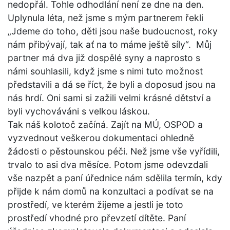
nedopřál. Tohle odhodlání není ze dne na den.
Uplynula léta, než jsme s mým partnerem řekli
„Jdeme do toho, děti jsou naše budoucnost, roky
nám přibývají, tak ať na to máme ještě síly“. Můj
partner má dva již dospělé syny a naprosto s
námi souhlasili, když jsme s nimi tuto možnost
představili a dá se říct, že byli a doposud jsou na
nás hrdí. Oni sami si zažili velmi krásné dětství a
byli vychováváni s velkou láskou.
Tak náš kolotoč začíná. Zajít na MÚ, OSPOD a
vyzvednout veškerou dokumentaci ohledně
žádosti o pěstounskou péči. Než jsme vše vyřídili,
trvalo to asi dva měsíce. Potom jsme odevzdali
vše nazpět a paní úřednice nám sdělila termín, kdy
přijde k nám domů na konzultaci a podívat se na
prostředí, ve kterém žijeme a jestli je toto
prostředí vhodné pro převzetí dítěte. Paní